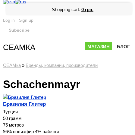
Shopping cart:
0 грн.
Log in
Sign up
Subscribe
СЕАМКА
МАГАЗИН
БЛОГ
СЕАМка
»
Бренды, компании, производители
Schachenmayr
Бразилия Глитер
Турция
50 грамм
75 метров
96% полиэфир 4% пайетки