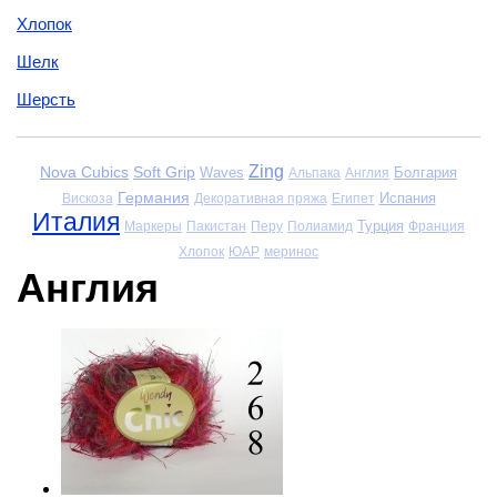
Хлопок
Шелк
Шерсть
Zing
Nova Cubics
Soft Grip
Waves
Болгария
Альпака
Англия
Германия
Испания
Вискоза
Декоративная пряжа
Египет
Италия
Турция
Маркеры
Пакистан
Перу
Полиамид
Франция
Хлопок
ЮАР
меринос
Англия