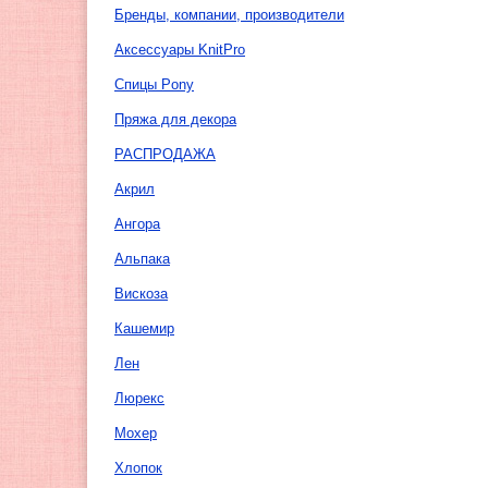
Бренды, компании, производители
Аксессуары KnitPro
Спицы Pony
Пряжа для декора
РАСПРОДАЖА
Акрил
Ангора
Альпака
Вискоза
Кашемир
Лен
Люрекс
Мохер
Хлопок