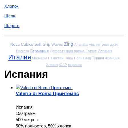
Хлопок
Шелк
Шерсть
Zing
Nova Cubics
Soft Grip
Waves
Болгария
Альпака
Англия
Германия
Испания
Вискоза
Декоративная пряжа
Египет
Италия
Турция
Маркеры
Пакистан
Перу
Полиамид
Франция
Хлопок
ЮАР
меринос
Испания
Valeria di Roma Принтемпс
Испания
150 грамм
500 метров
50% полиэстер, 50% хлопок