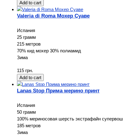
Valeria di Roma Мохер Суаве
Испания
25 грамм
215 метров
70% кид мохер 30% полиамид
Зима
115 грн.
Lanas Stop Прима мерино принт
Испания
50 грамм
100% мериносовая шерсть экстрафайн супервош
185 метров
Зима