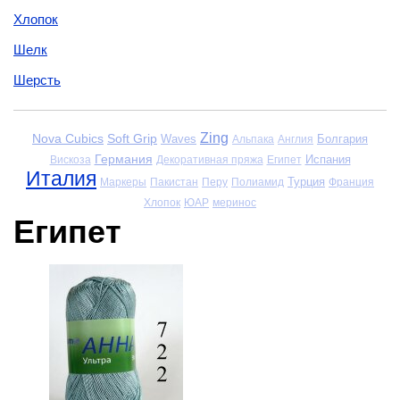
Хлопок
Шелк
Шерсть
Zing
Nova Cubics
Soft Grip
Waves
Болгария
Альпака
Англия
Германия
Испания
Вискоза
Декоративная пряжа
Египет
Италия
Турция
Маркеры
Пакистан
Перу
Полиамид
Франция
Хлопок
ЮАР
меринос
Египет