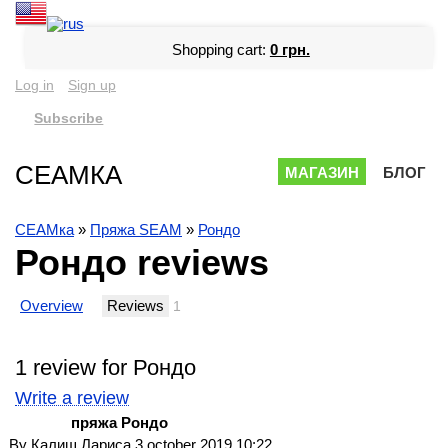
Shopping cart:
0 грн.
Log in
Sign up
Subscribe
СЕАМКА
МАГАЗИН
БЛОГ
СЕАМка
»
Пряжа SEAM
»
Рондо
Рондо reviews
Overview
Reviews
1
1 review for Рондо
Write a review
пряжа Рондо
By
Калиш Лариса
3 october 2019 10:22