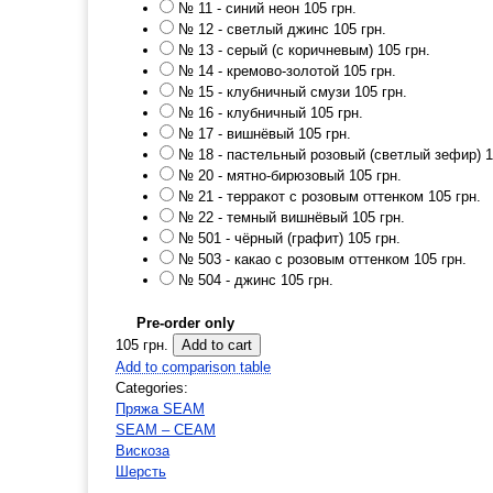
№ 11 - синий неон
105 грн.
№ 12 - светлый джинс
105 грн.
№ 13 - серый (с коричневым)
105 грн.
№ 14 - кремово-золотой
105 грн.
№ 15 - клубничный смузи
105 грн.
№ 16 - клубничный
105 грн.
№ 17 - вишнёвый
105 грн.
№ 18 - пастельный розовый (светлый зефир)
1
№ 20 - мятно-бирюзовый
105 грн.
№ 21 - терракот с розовым оттенком
105 грн.
№ 22 - темный вишнёвый
105 грн.
№ 501 - чёрный (графит)
105 грн.
№ 503 - какао с розовым оттенком
105 грн.
№ 504 - джинс
105 грн.
Pre-order only
105 грн.
Add to comparison table
Categories:
Пряжа SEAM
SEAM – СЕАМ
Вискоза
Шерсть