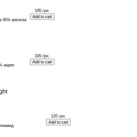
105 грн.
к 45% вискоза
105 грн.
% акрил
ght
120 грн.
олиамид