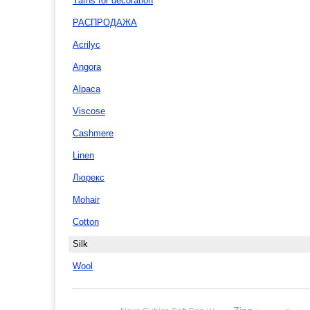
Yarns for decoration
РАСПРОДАЖА
Acrilyc
Angora
Alpaca
Viscose
Cashmere
Linen
Люрекс
Mohair
Cotton
Silk
Wool