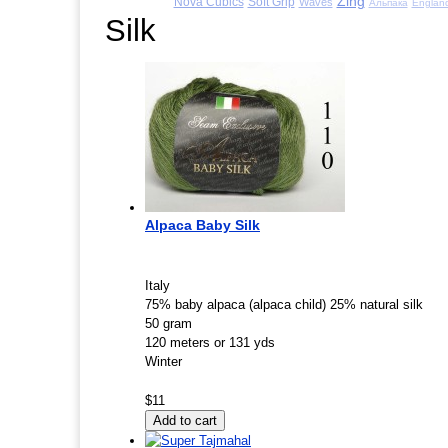
Zing
Nova Cubics
Soft Grip
Waves
Альпака
Englan
Silk
Alpaca Baby Silk
Italy
75% baby alpaca (alpaca child) 25% natural silk
50 gram
120 meters or 131 yds
Winter
$11