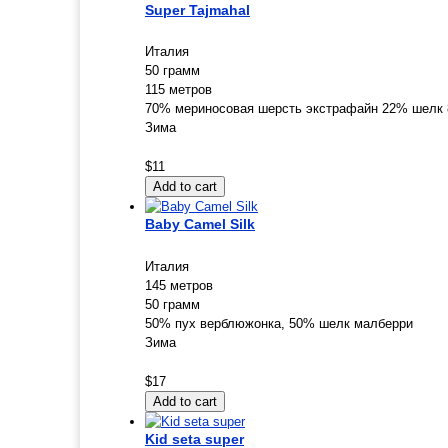
Super Tajmahal
Италия
50 грамм
115 метров
70% мериносовая шерсть экстрафайн 22% шелк
Зима
$11
Baby Camel Silk
Италия
145 метров
50 грамм
50% пух верблюжонка, 50% шелк малберри
Зима
$17
Kid seta super