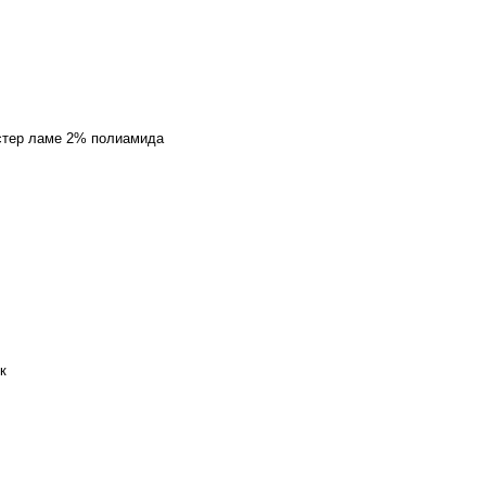
стер ламе 2% полиамида
к