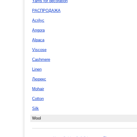
Yarns for decoration
РАСПРОДАЖА
Acrilyc
Angora
Alpaca
Viscose
Cashmere
Linen
Люрекс
Mohair
Cotton
Silk
Wool