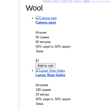
Zing
Nova Cubics
Soft Grip
Waves
Альпака
Englan
Wool
Catena spot
Италия
50 грамм
60 метров
50% шерсть 50% акрил
Зима
$7
Lanas Stop Gales
Испания
100 грамм
33 метра
50% шерсть 50% акрил
Зима