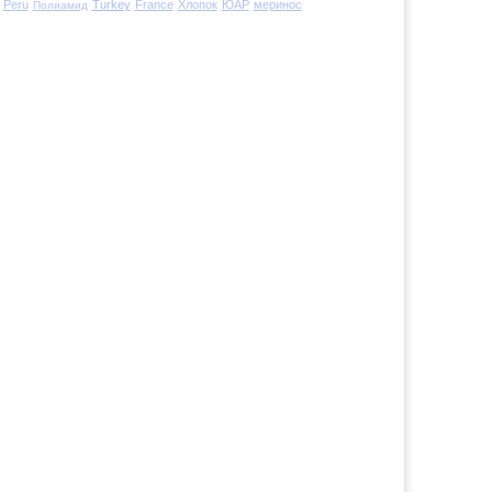
Peru
Turkey
France
Хлопок
ЮАР
меринос
Полиамид