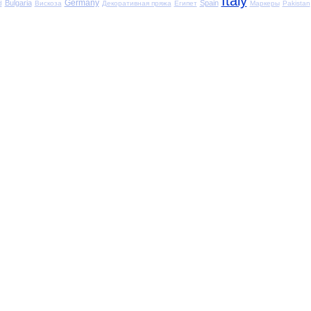
Italy
Germany
Bulgaria
Spain
d
Вискоза
Декоративная пряжа
Египет
Маркеры
Pakistan