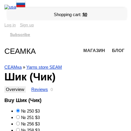
Shopping cart:
$0
Log in
Sign up
Subscribe
СЕАМКА
МАГАЗИН
БЛОГ
СЕАМка
»
Yarns store SEAM
Шик (Чик)
Overview
Reviews
0
Buy Шик (Чик)
№ 250
$3
№ 251
$3
№ 256
$3
№ 258
$3