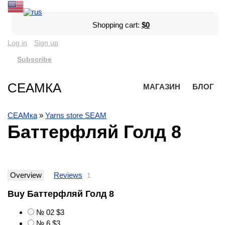
Shopping cart:
$0
Log in
Sign up
Subscribe
СЕАМКА
МАГАЗИН
БЛОГ
СЕАМка
»
Yarns store SEAM
Баттерфляй Голд 8
Overview
Reviews
1
Buy Баттерфляй Голд 8
№ 02
$3
№ 6
$3