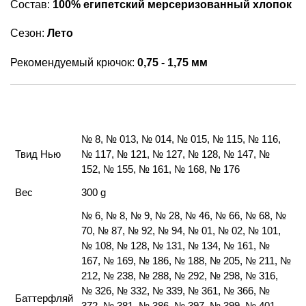
Состав:
100% египетский мерсеризованный хлопок
Сезон:
Лето
Рекомендуемый крючок:
0,75 - 1,75 мм
№ 8, № 013, № 014, № 015, № 115, № 116,
Твид Нью
№ 117, № 121, № 127, № 128, № 147, №
152, № 155, № 161, № 168, № 176
Вес
300 g
№ 6, № 8, № 9, № 28, № 46, № 66, № 68, №
70, № 87, № 92, № 94, № 01, № 02, № 101,
№ 108, № 128, № 131, № 134, № 161, №
167, № 169, № 186, № 188, № 205, № 211, №
212, № 238, № 288, № 292, № 298, № 316,
№ 326, № 332, № 339, № 361, № 366, №
Баттерфляй
372, № 381, № 386, № 397, № 399, № 401,