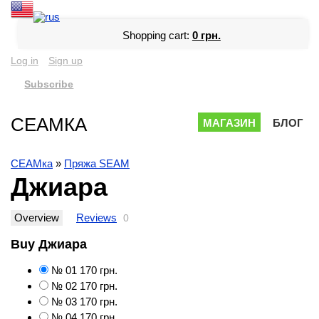
Shopping cart:
0 грн.
Log in
Sign up
Subscribe
СЕАМКА
МАГАЗИН
БЛОГ
СЕАМка
»
Пряжа SEAM
Джиара
Overview
Reviews
0
Buy Джиара
№ 01
170 грн.
№ 02
170 грн.
№ 03
170 грн.
№ 04
170 грн.