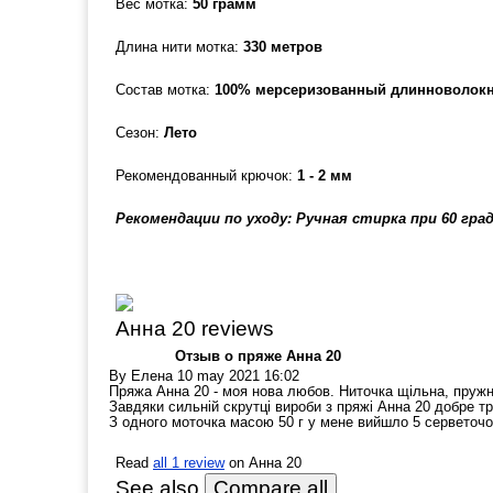
Вес мотка:
50 грамм
Длина нити мотка:
330 метров
Состав мотка:
100% мерсеризованный длинноволокн
Сезон:
Лето
Рекомендованный крючок:
1 - 2 мм
Рекомендации по уходу: Ручная стирка при 60 гр
Анна 20 reviews
Отзыв о пряже Анна 20
By
Елена
10 may 2021 16:02
Пряжа Анна 20 - моя нова любов. Ниточка щільна, пружна
Завдяки сильній скрутці вироби з пряжі Анна 20 добре т
З одного моточка масою 50 г у мене вийшло 5 серветочо
Read
all 1 review
on Анна 20
See also