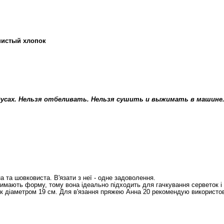
истый хлопок
адусах. Нельзя отбеливать. Нельзя сушить и выжимать в машине
 та шовковиста. В'язати з неї - одне задоволення.
римають форму, тому вона ідеально підходить для гачкування серветок і 
к діаметром 19 см. Для в'язання пряжею Анна 20 рекомендую використов