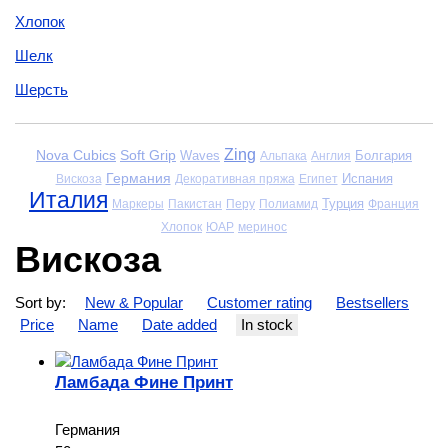
Хлопок
Шелк
Шерсть
Zing
Nova Cubics
Soft Grip
Waves
Болгария
Альпака
Англия
Германия
Испания
Вискоза
Декоративная пряжа
Египет
Италия
Турция
Маркеры
Пакистан
Перу
Полиамид
Франция
Хлопок
ЮАР
меринос
Вискоза
Sort by:
New & Popular
Customer rating
Bestsellers
Price
Name
Date added
In stock
Ламбада Фине Принт
Германия