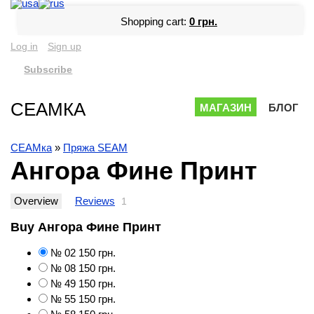
Shopping cart:
0 грн.
Log in
Sign up
Subscribe
СЕАМКА
МАГАЗИН
БЛОГ
СЕАМка
»
Пряжа SEAM
Ангора Фине Принт
Overview
Reviews
1
Buy Ангора Фине Принт
№ 02
150 грн.
№ 08
150 грн.
№ 49
150 грн.
№ 55
150 грн.